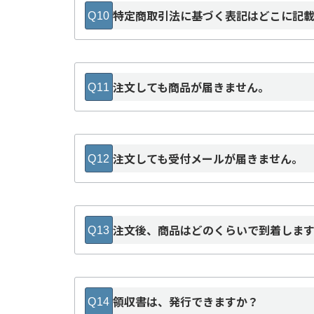
特定商取引法に基づく表記
はどこに記
Q10
表記ページ
注文しても商品が届きません。
Q11
注文しても受付メールが届きません。
Q12
info@sekih
迷惑メールのボックスに入ってい
設定がPCからの受信をしない設定
注文後、商品はどのくらいで到着しま
Q13
メールアドレスは正確に入力され
＠の前に「.」がある場合に受送
領収書は、発行できますか？
Q14