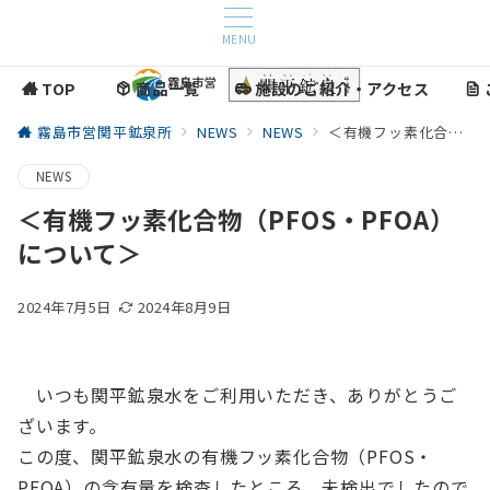
MENU
TOP
商品一覧
施設のご紹介・アクセス
topページ
product list
access
ho
霧島市営関平鉱泉所
NEWS
NEWS
＜有機フッ素化合物（PFOS・PFOA）について＞
NEWS
＜有機フッ素化合物（PFOS・PFOA）
について＞
2024年7月5日
2024年8月9日
いつも関平鉱泉水をご利用いただき、ありがとうご
ざいます。
この度、関平鉱泉水の有機フッ素化合物（PFOS・
PFOA）の含有量を検査したところ、未検出でしたので